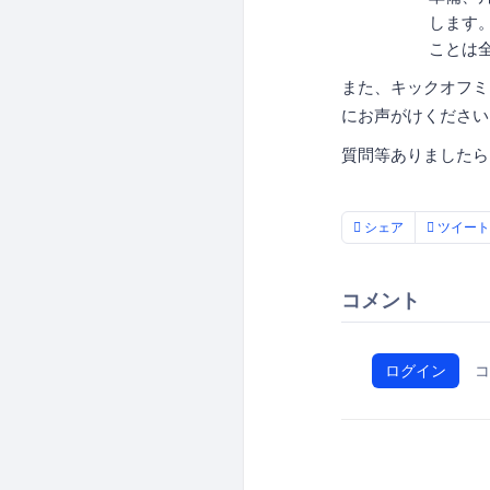
します。
ことは
また、キックオフミ
にお声がけください
質問等ありましたら
シェア
ツイート
コメント
ログイン
コ