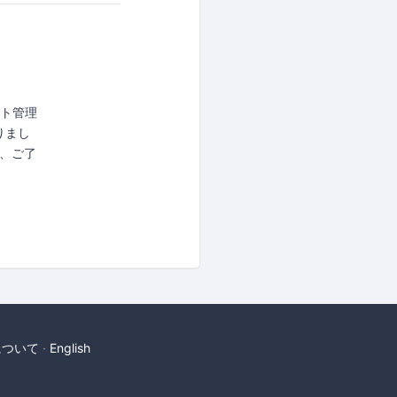
ント管理
りまし
解、ご了
について
English