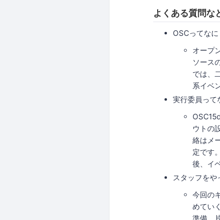
よくある質問な
OSCってなに
オープ
ソースの
では、
系イベ
実行委員って
OSC
ウトの
絡はメー
定です
後、イ
スタッフをや
今回の
めてい
準備、