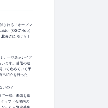
開催される「オープン
ido（OSC14do）
北海道におけるIT
セミナーや展示レイア
行います。普段の連
を開いて進めていく予
自己紹介を行った
ないの？
けて一緒に準備を進
スタッフ（会場内の
くなったら別途募集