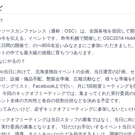
ど
？
ンソースカンファレンス（通称：OSC） は、全国各地を巡回して
今を伝える」イベントです。 昨年札幌で開催した OSC2014 Hokka
二日間の開催で、のべ800名近いみなさまにご参加いただきました。
ントの中でも最大級の規模に育ちつつあります。
なにやるの？
15do当日に向けて、北海道独自イベントの企画、当日運営の計画、
設計、設備・備品手配、懇親会準備、広報活動など、様々な準備を
リングリスト、Facebook上で行い、月に1回程度ミーティング
。 今回のキックオフミーティングでは、集まってくれた実行委員の
ベント全体の方向性と各自の役割分担などを決める予定です。
ってみたいけど、必ずキックオフミーティングに参加しないといけ
キックオフミーティングは当日スタッフの募集ではなく、当日に向
く実行委員の募集となります。 1日だけお手伝いするイベント当日
片付け、誘導、タイムキーパーなどを担当する人）は、開催日が近