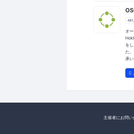
OS
48
オー
Ho
をし
た。
承い
主催者にお問い